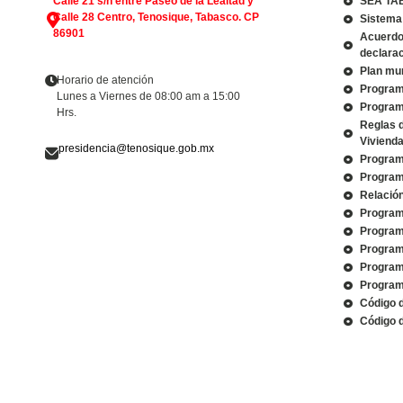
Calle 21 s/n entre Paseo de la Lealtad y
SEA TA
Calle 28 Centro, Tenosique, Tabasco. CP
Sistema 
86901
Acuerdo 
declarac
Plan mun
Horario de atención
Program
Lunes a Viernes de 08:00 am a 15:00
Program
Hrs.
Reglas 
Viviend
presidencia@tenosique.gob.mx
Program
Program
Relació
Program
Program
Program
Program
Program
Código 
Código d