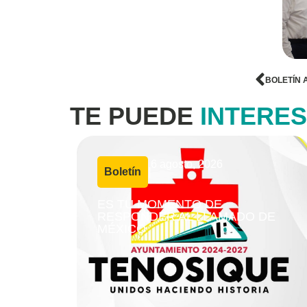
BOLETÍN 
TE PUEDE
INTERE
6 agosto, 2026
Boletín
|
ES TU MOMENTO DE
RESPONDER AL LLAMADO DE
MÉXICO