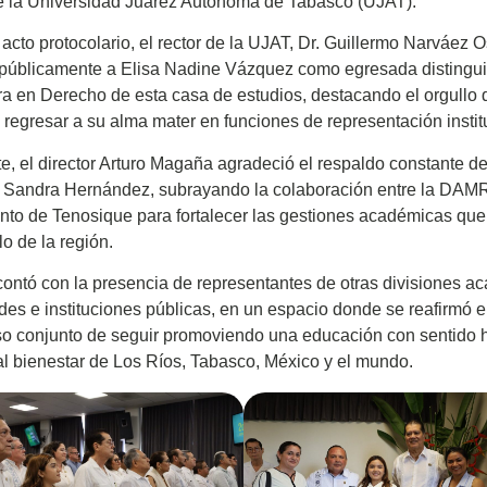
 la Universidad Juárez Autónoma de Tabasco (UJAT).
 acto protocolario, el rector de la UJAT, Dr. Guillermo Narváez O
públicamente a Elisa Nadine Vázquez como egresada distingui
ra en Derecho de esta casa de estudios, destacando el orgullo
 regresar a su alma mater en funciones de representación instit
te, el director Arturo Magaña agradeció el respaldo constante de
 Sandra Hernández, subrayando la colaboración entre la DAMR
to de Tenosique para fortalecer las gestiones académicas qu
lo de la región.
contó con la presencia de representantes de otras divisiones a
des e instituciones públicas, en un espacio donde se reafirmó e
o conjunto de seguir promoviendo una educación con sentido
al bienestar de Los Ríos, Tabasco, México y el mundo.