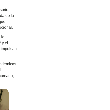
sorio,
da de la
 que
ucional.
 la
 y el
e impulsan
cadémicas,
l
 humano,