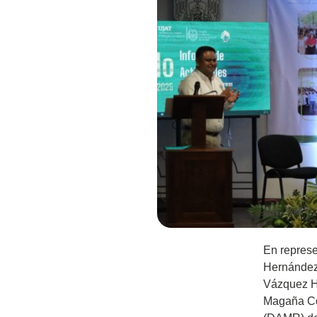
En represe
Hernández 
Vázquez He
Magaña Con