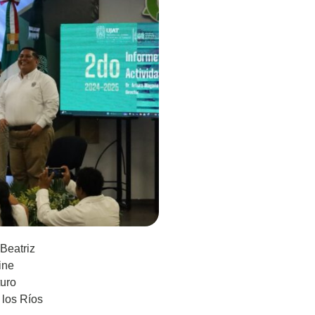
Beatriz
ine
turo
 los Ríos