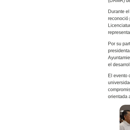
(DAMR) de
Durante el
reconoció 
Licenciatu
representa
Por su par
presidenta
Ayuntamien
el desarrol
El evento 
universida
compromis
orientada 