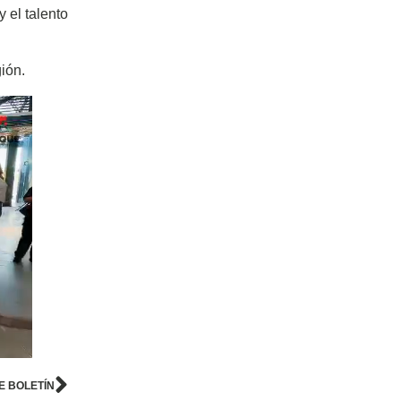
 el talento
ión.
E BOLETÍN