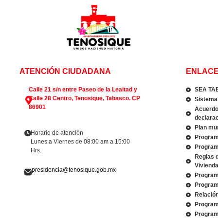
ATENCIÓN CIUDADANA
ENLACE
Calle 21 s/n entre Paseo de la Lealtad y
SEA TA
Calle 28 Centro, Tenosique, Tabasco. CP
Sistema 
86901
Acuerdo 
declarac
Plan mun
Horario de atención
Program
Lunes a Viernes de 08:00 am a 15:00
Program
Hrs.
Reglas 
Viviend
presidencia@tenosique.gob.mx
Program
Program
Relació
Program
Program