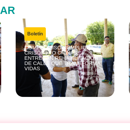
SAR
4 agosto, 2026
Boletín
|
COMPROMISO CUMPLIDO EN
CRISÓFORO CHIÑAS;
ENTREGAN REHABILITACIÓN
DE CALLE QUE TRANSFORMA
VIDAS