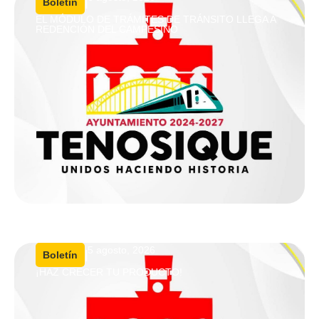
|
Boletín
EL MÓDULO DE TRÁMITES DE TRÁNSITO LLEGA A
REDENCIÓN DEL CAMPESINO
5 agosto, 2026
|
Boletín
¡HAZ CRECER TU PRODUCTO!