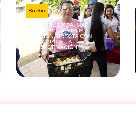
4 agosto, 2026
Boletín
|
SANTA CRUZ Y PALMAR
RECIBIERON APOYOS Y
ATENCIÓN DIRECTA CON
CARAVANA DE LA
TRANSFORMACIÓN