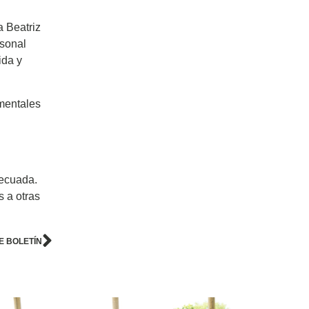
a Beatriz
rsonal
ida y
amentales
decuada.
s a otras
E BOLETÍN