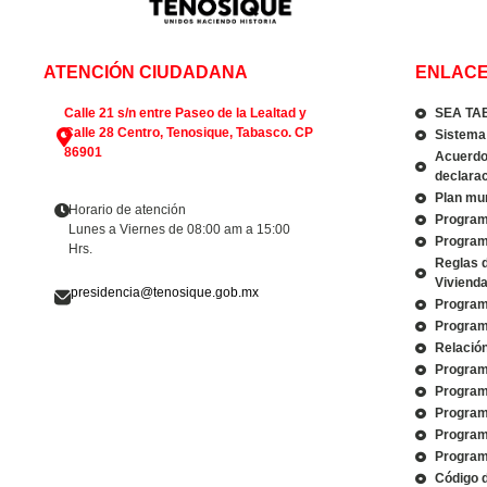
ATENCIÓN CIUDADANA
ENLACE
Calle 21 s/n entre Paseo de la Lealtad y
SEA TA
Calle 28 Centro, Tenosique, Tabasco. CP
Sistema 
86901
Acuerdo 
declarac
Plan mun
Horario de atención
Program
Lunes a Viernes de 08:00 am a 15:00
Program
Hrs.
Reglas 
Viviend
presidencia@tenosique.gob.mx
Program
Program
Relació
Program
Program
Program
Program
Program
Código 