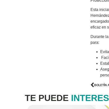
Protección
Esta inici
Hernández 
encargado 
eficaz en 
Durante la
para:
Evita
Facil
Esta
Aseg
pers
BOLETÍN 
TE PUEDE
INTERE