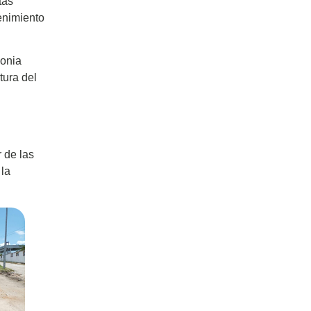
tas
enimiento
lonia
tura del
r de las
 la