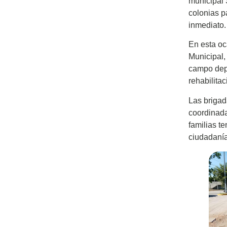
municipal 
colonias p
inmediato.
En esta oc
Municipal,
campo depo
rehabilita
Las brigad
coordinada
familias t
ciudadanía