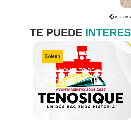
BOLETÍN 
TE PUEDE
INTERE
6 agosto, 2026
Boletín
|
ES TU MOMENTO DE
RESPONDER AL LLAMADO DE
MÉXICO