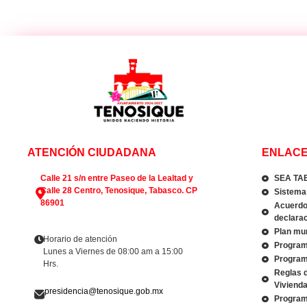
ATENCIÓN CIUDADANA
ENLACE
Calle 21 s/n entre Paseo de la Lealtad y
SEA TA
Calle 28 Centro, Tenosique, Tabasco. CP
Sistema 
86901
Acuerdo 
declarac
Plan mun
Horario de atención
Program
Lunes a Viernes de 08:00 am a 15:00
Program
Hrs.
Reglas 
Viviend
presidencia@tenosique.gob.mx
Program