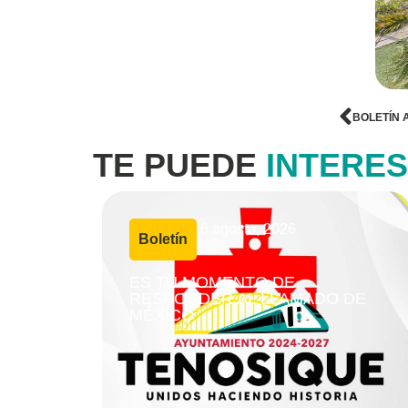
BOLETÍN 
TE PUEDE
INTERE
6 agosto, 2026
Boletín
|
ES TU MOMENTO DE
RESPONDER AL LLAMADO DE
MÉXICO