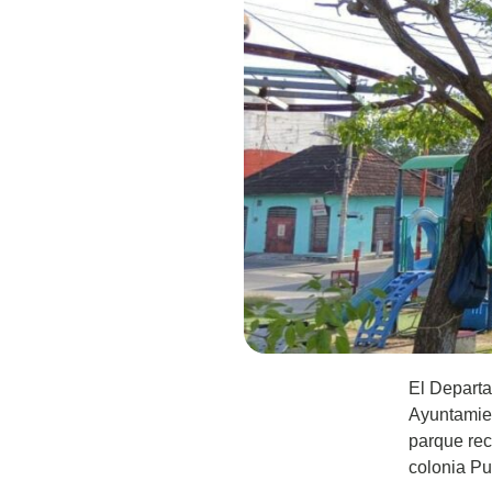
El Departa
Ayuntamien
parque rec
colonia P