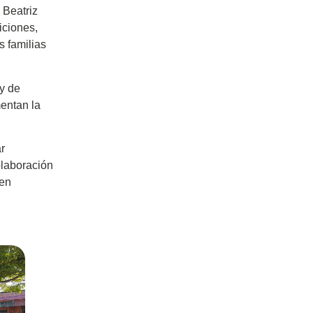
 Beatriz
iciones,
s familias
 y de
entan la
ar
olaboración
 en