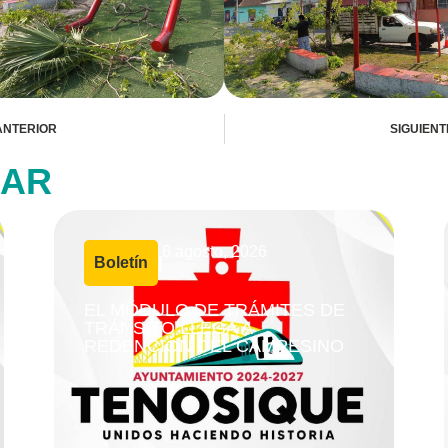
ANTERIOR
SIGUIENT
SAR
6 agosto, 2026
Boletín
|
EL MÓDULO DE TRÁMITES DE
TRÁNSITO LLEGA A
REDENCIÓN DEL CAMPESINO