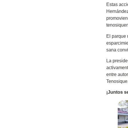
Estas acci
Hernández 
promoviend
tenosique
El parque 
esparcimie
sana convi
La presiden
activament
entre auto
Tenosique
¡Juntos s