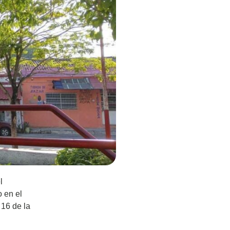
l
 en el
 16 de la