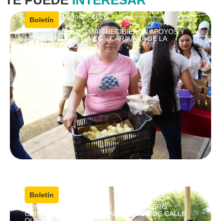
4 agosto, 2026
|
Boletín
SANTA CRUZ Y PALMAR RECIBIERON APOYOS Y
ATENCIÓN DIRECTA CON CARAVANA DE LA
TRANSFORMACIÓN
4 agosto, 2026
|
Boletín
COMPROMISO CUMPLIDO EN CRISÓFORO
CHIÑAS; ENTREGAN REHABILITACIÓN DE CALLE
QUE TRANSFORMA VIDAS