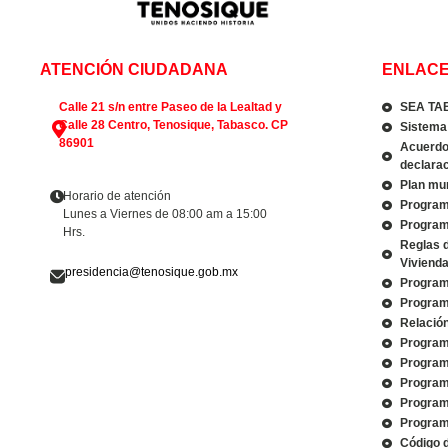
ATENCIÓN CIUDADANA
ENLACE
Calle 21 s/n entre Paseo de la Lealtad y
SEA TA
Calle 28 Centro, Tenosique, Tabasco. CP
Sistema 
86901
Acuerdo 
declarac
Plan mun
Horario de atención
Program
Lunes a Viernes de 08:00 am a 15:00
Program
Hrs.
Reglas 
Viviend
presidencia@tenosique.gob.mx
Program
Program
Relació
Program
Program
Program
Program
Program
Código 