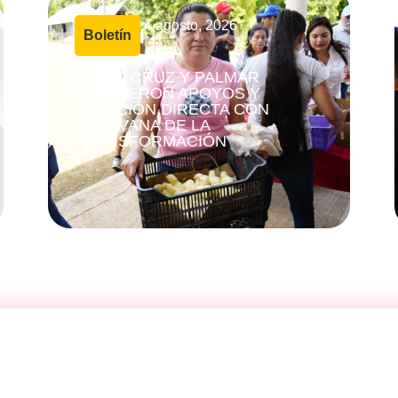
4 agosto, 2026
Boletín
|
SANTA CRUZ Y PALMAR
RECIBIERON APOYOS Y
ATENCIÓN DIRECTA CON
CARAVANA DE LA
TRANSFORMACIÓN