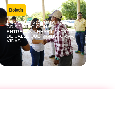
4 agosto, 2026
Boletín
|
COMPROMISO CUMPLIDO EN
CRISÓFORO CHIÑAS;
ENTREGAN REHABILITACIÓN
DE CALLE QUE TRANSFORMA
VIDAS