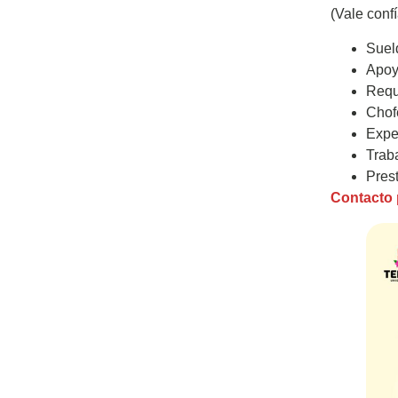
(Vale confí
Suel
Apoy
Requi
Chof
Expe
Traba
Pres
Contacto 