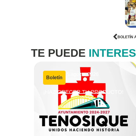
BOLETÍN 
TE PUEDE
INTERE
5 agosto, 2026
Boletín
|
¡HAZ CRECER TU PRODUCTO!