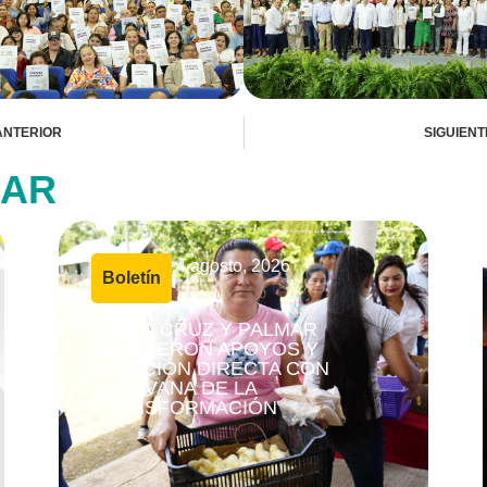
ANTERIOR
SIGUIENT
SAR
4 agosto, 2026
Boletín
|
SANTA CRUZ Y PALMAR
RECIBIERON APOYOS Y
ATENCIÓN DIRECTA CON
CARAVANA DE LA
TRANSFORMACIÓN