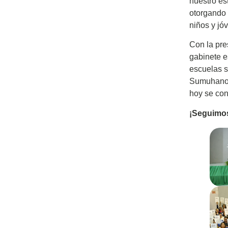
nuestro es
otorgando 
niños y jó
Con la pre
gabinete e
escuelas s
Sumuhano,
hoy se con
¡Seguimos