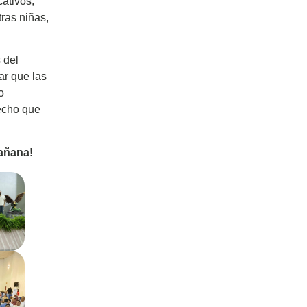
cativos,
ras niñas,
 del
ar que las
o
echo que
añana!