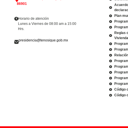
86901
Acuerdo 
declarac
Plan mun
Horario de atención
Program
Lunes a Viernes de 08:00 am a 15:00
Program
Hrs.
Reglas 
Viviend
presidencia@tenosique.gob.mx
Program
Program
Relació
Program
Program
Program
Program
Program
Código 
Código d