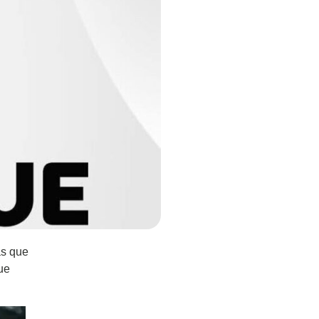
as que
ue