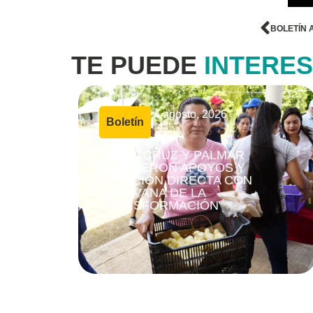
BOLETÍN 
TE PUEDE
INTERE
4 agosto, 2026
Boletín
|
SANTA CRUZ Y PALMAR
RECIBIERON APOYOS Y
ATENCIÓN DIRECTA CON
CARAVANA DE LA
TRANSFORMACIÓN