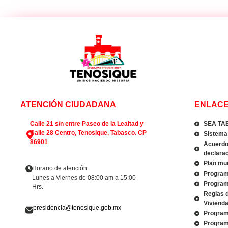
ATENCIÓN CIUDADANA
ENLACE
Calle 21 s/n entre Paseo de la Lealtad y
SEA TA
Calle 28 Centro, Tenosique, Tabasco. CP
Sistema 
86901
Acuerdo 
declarac
Plan mun
Horario de atención
Program
Lunes a Viernes de 08:00 am a 15:00
Program
Hrs.
Reglas 
Viviend
presidencia@tenosique.gob.mx
Program
Program