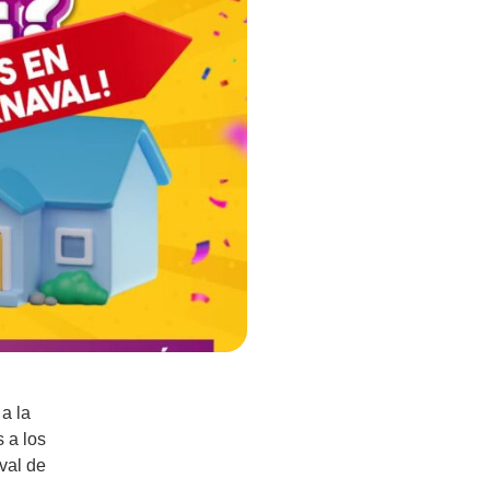
a la
 a los
aval de