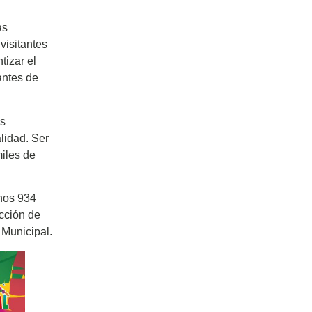
as
visitantes
tizar el
antes de
ás
lidad. Ser
miles de
onos 934
cción de
 Municipal.