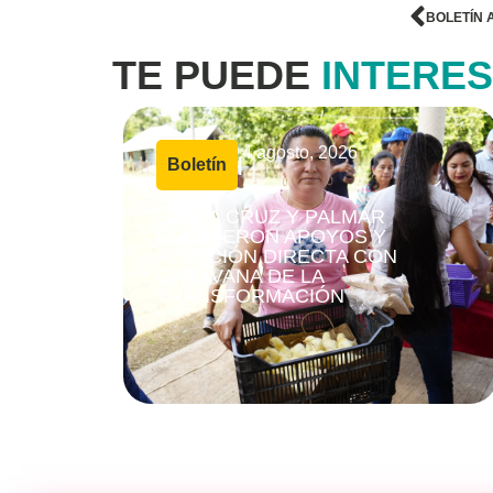
BOLETÍN 
TE PUEDE
INTERE
4 agosto, 2026
Boletín
|
SANTA CRUZ Y PALMAR
RECIBIERON APOYOS Y
ATENCIÓN DIRECTA CON
CARAVANA DE LA
TRANSFORMACIÓN