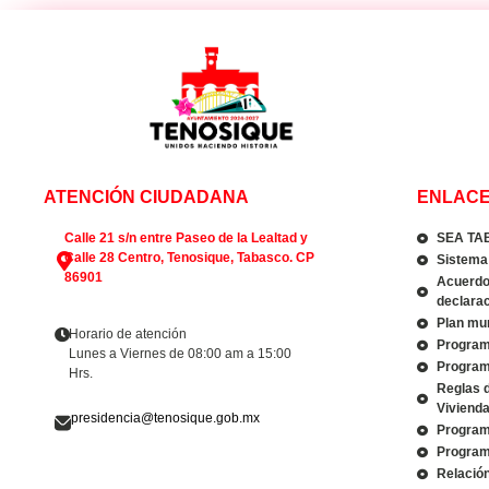
ATENCIÓN CIUDADANA
ENLACE
Calle 21 s/n entre Paseo de la Lealtad y
SEA TA
Calle 28 Centro, Tenosique, Tabasco. CP
Sistema 
86901
Acuerdo 
declarac
Plan mun
Horario de atención
Program
Lunes a Viernes de 08:00 am a 15:00
Program
Hrs.
Reglas 
Viviend
presidencia@tenosique.gob.mx
Program
Program
Relació