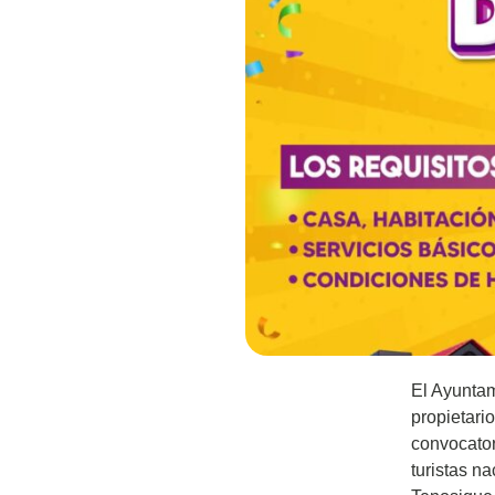
El Ayuntam
propietari
convocator
turistas n