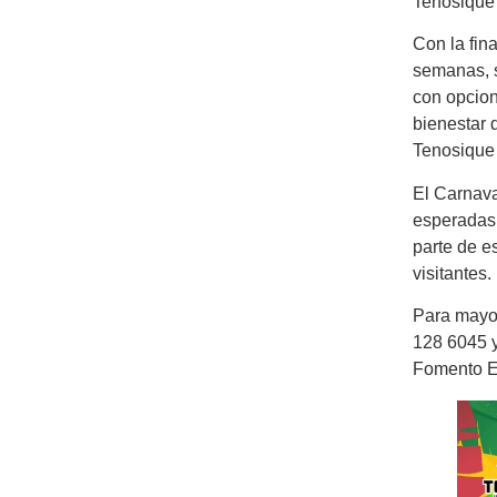
Tenosique 
Con la fin
semanas, s
con opcion
bienestar 
Tenosique 
El Carnava
esperadas 
parte de es
visitantes.
Para mayor
128 6045 y
Fomento Ec