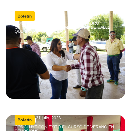
4 agosto, 2026
|
Boletín
COMPROMISO CUMPLIDO EN CRISÓFORO
CHIÑAS; ENTREGAN REHABILITACIÓN DE CALLE
QUE TRANSFORMA VIDAS
31 julio, 2026
|
Boletín
CONCLUYE CON ÉXITO EL CURSO DE VERANO EN