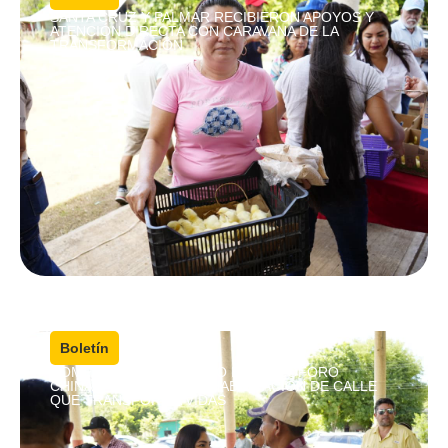
SANTA CRUZ Y PALMAR RECIBIERON APOYOS Y
ATENCIÓN DIRECTA CON CARAVANA DE LA
TRANSFORMACIÓN
4 agosto, 2026
|
Boletín
COMPROMISO CUMPLIDO EN CRISÓFORO
CHIÑAS; ENTREGAN REHABILITACIÓN DE CALLE
QUE TRANSFORMA VIDAS