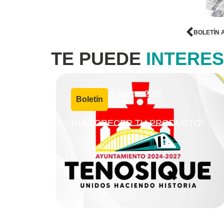
BOLETÍN 
TE PUEDE
INTERE
5 agosto, 2026
Boletín
|
¡HAZ CRECER TU PRODUCTO!