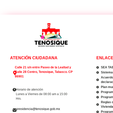
ATENCIÓN CIUDADANA
ENLACE
Calle 21 s/n entre Paseo de la Lealtad y
SEA TA
Calle 28 Centro, Tenosique, Tabasco. CP
Sistema 
86901
Acuerdo 
declarac
Plan mun
Horario de atención
Program
Lunes a Viernes de 08:00 am a 15:00
Program
Hrs.
Reglas 
Viviend
presidencia@tenosique.gob.mx
Program