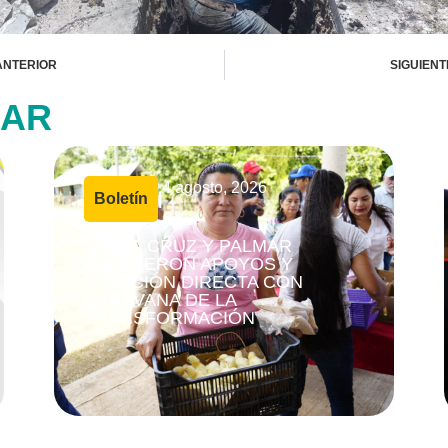
ANTERIOR
SIGUIENT
SAR
4 agosto, 2026
Boletín
|
SANTA CRUZ Y PALMAR
RECIBIERON APOYOS Y
ATENCIÓN DIRECTA CON
CARAVANA DE LA
TRANSFORMACIÓN